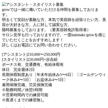
growでは一緒に働いていただける仲間を募集しておりま
す。
明るくて笑顔が素敵な方、本気で美容師を頑張りたい方、美
容が大好きな方、人に対して誠実な方、
随時募集をしております。（要美容師免許取得者）
サロン見学も行っておりますので、一度hairmake growを感じ
ていただくことをおすすめします！
詳しくはお電話にてお問い合わせください。
[アシスタント]210,000〜250,000円
[スタイリスト]220,000円+歩合給
ボーナス有、交通費有、有給休暇有
休日 完全週休2日
長期休暇制度あり〔年末年始休み5〜6日〕〔ゴールデンウィ
ーク休み4〜5日〕〔お盆休み4〜5日〕
雇用保険完備、労災保険完備
※勤務時間／休憩1時間
※営業時間内での練習可能
※夜遅くまでの練習無し