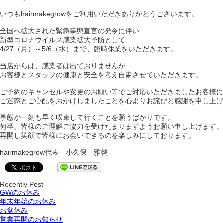
いつもhairmakegrowをご利用いただきありがとうございます。
全国へ拡大された緊急事態宣言の発令に伴い
新型コロナウイルス感染拡大予防として
4/27（月）～5/6（水）まで、臨時休業をいただきます。
当店からは、感染者は出ておりませんが
お客様とスタッフの健康と安全を考え自粛させていただきます。
ご予約のキャンセルや変更のお願い等でご対応いただきましたお客様に
ご迷惑とご心配をおかけしましたことを心よりお詫びと感謝を申し上げ
事態が一刻も早く収束して行くことを願うばかりです。
何卒、皆様のご理解ご協力を受けたまりますようお願い申し上げます。
再開し笑顔で皆様にお会いできるのを楽しみにしております。
hairmakegrow代表 小久保 雅啓
Recently Post
GWのお休み
年末年始のお休み
お盆休み
営業再開のお知らせ